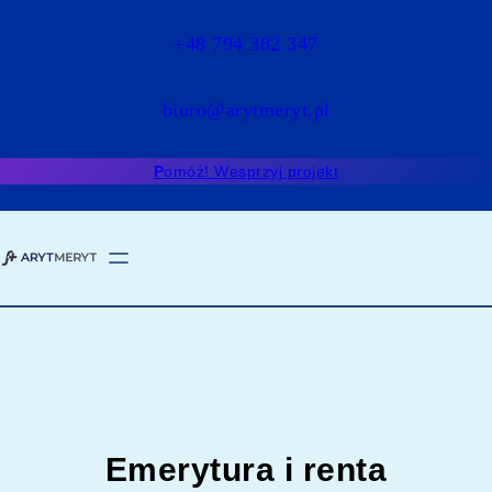
Przejdź
do
+48 794 382 347
treści
biuro@arytmeryt.pl
P
omóż! Wesprzyj projekt
Emerytura i renta