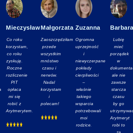
Mieczysław
Małgorzata
Zuzanna
Barbar
Co roku
Zaoszczędziłam
Ogromna
Lubię
korzystam,
przede
uprzejmość
mieć
co roku
wszystkim
i
porządek
zyskuję.
mnóstwo
niewyczerpane
w
Roczne
czasu i
pokłady
dokumentac
rozliczenie
nerwów.
cierpliwości
ale nie
PIT
Nadal
–
zawsze
a
opłaca
korzystam
właśnie
starcza
mi się
i
takiego
czasu
robić z
polecam!
wsparcia
by go
Arytmerytem.
potrzebowali
utrzymywać
moi
Arytmeryt
rodzice.
robi to
za