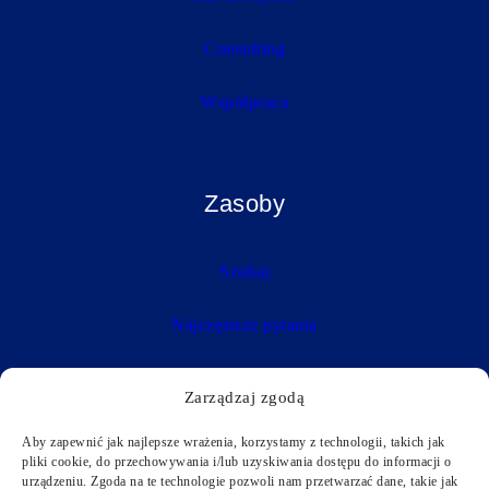
Consulting
Współpraca
Zasoby
Szukaj
Najczęstsze pytania
Wiadomości
Zarządzaj zgodą
Vademecum
Aby zapewnić jak najlepsze wrażenia, korzystamy z technologii, takich jak
pliki cookie, do przechowywania i/lub uzyskiwania dostępu do informacji o
urządzeniu. Zgoda na te technologie pozwoli nam przetwarzać dane, takie jak
Prywatność